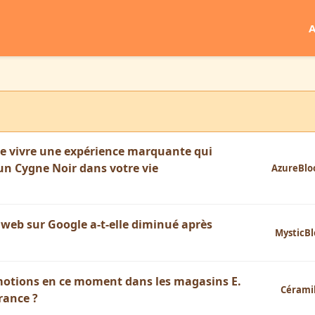
A
de vivre une expérience marquante qui
un Cygne Noir dans votre vie
AzureBl
e web sur Google a-t-elle diminué après
MysticB
omotions en ce moment dans les magasins E.
Cérami
rance ?