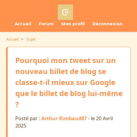
Accueil
Forum
Mon profil
Déconnexion
Accueil
>
Sujet
Pourquoi mon tweet sur un
nouveau billet de blog se
classe-t-il mieux sur Google
que le billet de blog lui-même
?
Posté par :
Arthur Rimbaud87
- le 20 Avril
2025