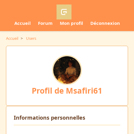
Accueil
Forum
Mon profil
Déconnexion
Accueil
>
Users
Profil de Msafiri61
Informations personnelles