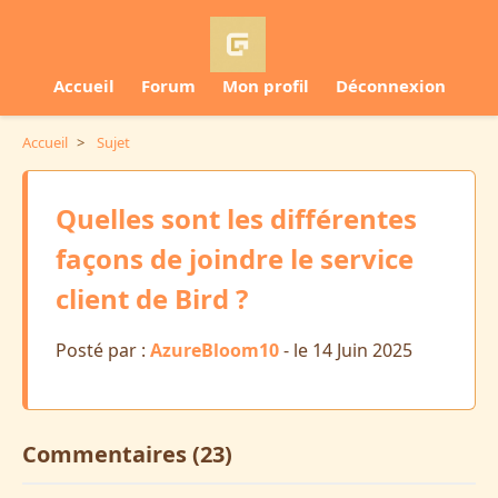
Accueil
Forum
Mon profil
Déconnexion
Accueil
>
Sujet
Quelles sont les différentes
façons de joindre le service
client de Bird ?
Posté par :
AzureBloom10
- le 14 Juin 2025
Commentaires (23)