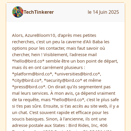
TechTinkerer
le 14 Juin 2025
Alors, AzureBloom10, d'après mes petites
recherches, c'est un peu la caverne d'Ali Baba les
options pour les contacter, mais faut savoir où
chercher, hein ! Visiblement, l'adresse mail
*
hello@bird.co
* semble être un bon point de départ,
mais ils en ont carrément plusieurs :
*
platform@bird.co
*, *
universities@bird.co
*,
*
city@bird.co
*, *
security@bird.co
* et même
*
press@bird.co
*. On dirait qu'ils segmentent pas
mal leurs services. À mon avis, ça dépend vraiment
de ta requête, mais *
hello@bird.co
*, c'est le plus safe
si t'es pas sûre. Ensuite, si t'as accès au site web, il y a
un chat. C'est souvent rapide et efficace pour les
soucis basiques. Sinon, à l'ancienne, ils ont une
adresse postale aux States : Bird Rides, Inc, 406